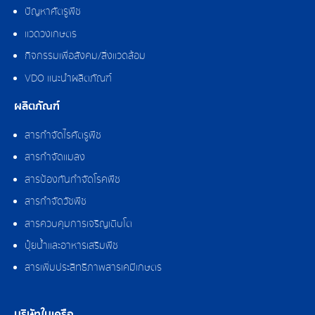
ปัญหาศัตรูพืช
แวดวงเกษตร
กิจกรรมเพื่อสังคม/สิ่งแวดล้อม
VDO แนะนำผลิตภัณฑ์
ผลิตภัณฑ์
สารกำจัดไรศัตรูพืช
สารกำจัดแมลง
สารป้องกันกำจัดโรคพืช
สารกำจัดวัชพืช
สารควบคุมการเจริญเติบโต
ปุ๋ยน้ำและอาหารเสริมพืช
สารเพิ่มประสิทธิภาพสารเคมีเกษตร
บริษัทในเครือ