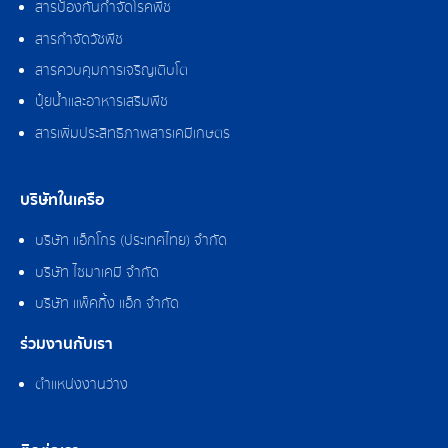
สารป้องกันกำจัดโรคพืช
สารกำจัดวัชพืช
สารควบคุมการเจริญเติบโต
ปุ๋ยน้ำและอาหารเสริมพืช
สารเพิ่มประสิทธิภาพสารเคมีเกษตร
บริษัทในเครือ
บริษัท แอ็กโกร (ประเทศไทย) จำกัด
บริษัท ไซมาเคมี จำกัด
บริษัท แพ็คกิ้ง แอ็ก จำกัด
ร่วมงานกับเรา
ตำแหน่งงานว่าง