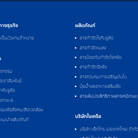
างธุรกิจ
ผลิตภัณฑ์
รเป็นตัวแทนจำหน่าย
สารกำจัดไรศัตรูพืช
สารกำจัดแมลง
สารป้องกันกำจัดโรคพืช
ร
สารกำจัดวัชพืช
กิจกรรม
สารควบคุมการเจริญเติบโต
ระชาสัมพันธ์
ปุ๋ยน้ำและอาหารเสริมพืช
ศัตรูพืช
สารเพิ่มประสิทธิภาพสารเคมีเกษต
งเกษตร
รมเพื่อสังคม/สิ่งแวดล้อม
บริษัทในเครือ
แนะนำผลิตภัณฑ์
บริษัท แอ็กโกร (ประเทศไทย) จำกั