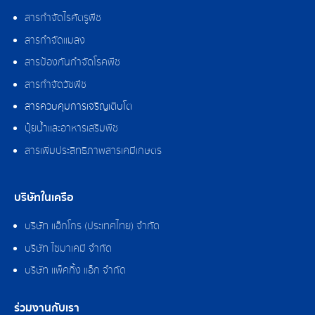
สารกำจัดไรศัตรูพืช
สารกำจัดแมลง
สารป้องกันกำจัดโรคพืช
สารกำจัดวัชพืช
สารควบคุมการเจริญเติบโต
ปุ๋ยน้ำและอาหารเสริมพืช
สารเพิ่มประสิทธิภาพสารเคมีเกษตร
บริษัทในเครือ
บริษัท แอ็กโกร (ประเทศไทย) จำกัด
บริษัท ไซมาเคมี จำกัด
บริษัท แพ็คกิ้ง แอ็ก จำกัด
ร่วมงานกับเรา