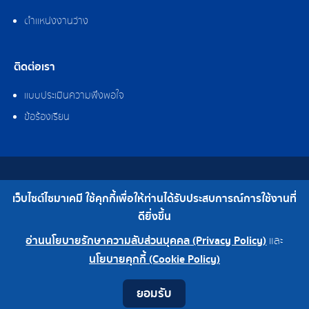
ตำแหน่งงานว่าง
ติดต่อเรา
แบบประเมินความพึงพอใจ
ข้อร้องเรียน
สงวนลิขสิทธิ์ © 2562 บริษัท ไซมาเคมี จำกัด
เว็บไซต์ไซมาเคมี ใช้คุกกี้เพื่อให้ท่านได้รับประสบการณ์การใช้งานที่
เบอร์โทร : 0-2308-2102 | โทรสาร : 0-2308-2487
ดียิ่งขึ้น
อ่านนโยบายรักษาความลับส่วนบุคคล (Privacy Policy)
และ
สำนักงานใหญ่ 0-2308-2102
โรงงาน 0-2324-0515-6
นโยบายคุกกี้ (Cookie Policy)
Contact
Youtube
LINE
Facebook
Instagram
ยอมรับ