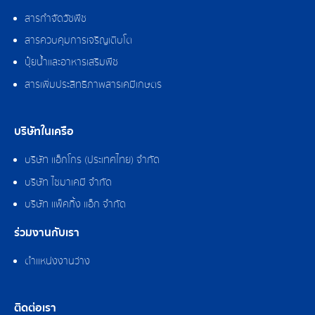
สารกำจัดวัชพืช
สารควบคุมการเจริญเติบโต
ปุ๋ยน้ำและอาหารเสริมพืช
สารเพิ่มประสิทธิภาพสารเคมีเกษตร
บริษัทในเครือ
บริษัท แอ็กโกร (ประเทศไทย) จำกัด
บริษัท ไซมาเคมี จำกัด
บริษัท แพ็คกิ้ง แอ็ก จำกัด
ร่วมงานกับเรา
ตำแหน่งงานว่าง
ติดต่อเรา