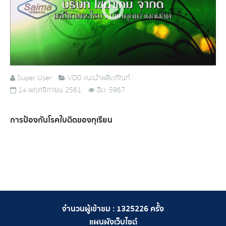
Super User
VDO แนะนำผลิตภัณฑ์
14 พฤศจิกายน 2561
ฮิต: 5967
การป้องกันโรคใบติดของทุเรียน
จำนวนผู้เข้าชม :
1325226
ครั้ง
แผนผังเว็บไซต์