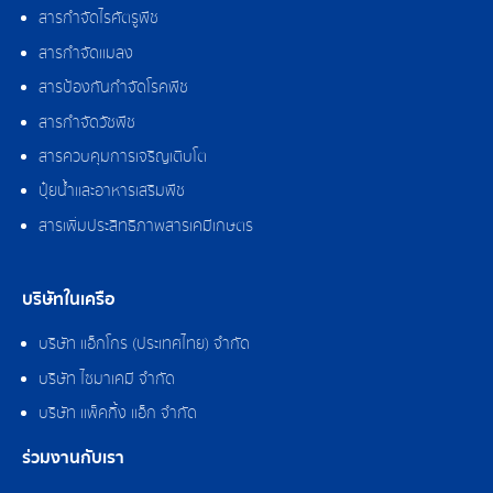
สารกำจัดไรศัตรูพืช
สารกำจัดแมลง
สารป้องกันกำจัดโรคพืช
สารกำจัดวัชพืช
สารควบคุมการเจริญเติบโต
ปุ๋ยน้ำและอาหารเสริมพืช
สารเพิ่มประสิทธิภาพสารเคมีเกษตร
บริษัทในเครือ
บริษัท แอ็กโกร (ประเทศไทย) จำกัด
บริษัท ไซมาเคมี จำกัด
บริษัท แพ็คกิ้ง แอ็ก จำกัด
ร่วมงานกับเรา