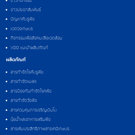
ข่าวกิจกรรม
ข่าวประชาสัมพันธ์
ปัญหาศัตรูพืช
แวดวงเกษตร
กิจกรรมเพื่อสังคม/สิ่งแวดล้อม
VDO แนะนำผลิตภัณฑ์
ผลิตภัณฑ์
สารกำจัดไรศัตรูพืช
สารกำจัดแมลง
สารป้องกันกำจัดโรคพืช
สารกำจัดวัชพืช
สารควบคุมการเจริญเติบโต
ปุ๋ยน้ำและอาหารเสริมพืช
สารเพิ่มประสิทธิภาพสารเคมีเกษตร