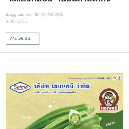
aggroadmin
ปัญหาศัตรูพืช
ฮิต: 5736
อ่านเพิ่มเติม...