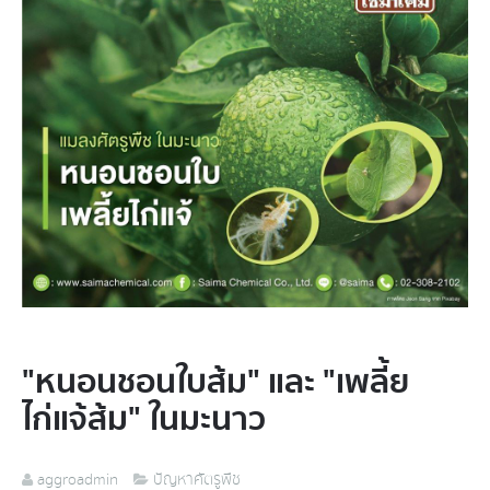
"หนอนชอนใบส้ม" และ "เพลี้ย
ไก่แจ้ส้ม" ในมะนาว
aggroadmin
ปัญหาศัตรูพืช