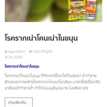
โรครากเน่า​โคน​เน่า​ในขนุน
aggroadmin
ปัญหาศัตรูพืช
ฮิต: 9288
โรครากเน่า​โคน​เน่า​ในขนุน
โรครากเน่า​โคน​เน่า​ในขนุน​ ที่เกิดจากเชื้อราไฟท็อปธอร่า​ เข้าทำลาย​
ลักษณะ​อาการคล้ายโรครากเน่า​โคน​เน่า​ในทุเรียน​ บางครั้งมีเชื้อราฟิว
ซา​เรี่ยม​เข้าทำลายซ้ำ​ ทำให้ต้นขนุนยืนต้นตาย​ ใบเหลือง​ ร่วง
อ่านเพิ่มเติม...