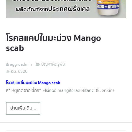
โรคสแคปในมะม่วง​ Mango
scab
aggroadmin
ปัญหาศัตรูพืช
ฮิต: 6526
โรคสแคปในมะม่วง​ Mango scab
สาเหตุ​เกิดจาก​เชื้อ​รา​ Elsinoë​ mangiferae​ Bitanc.​ &​ Jenkins
อ่านเพิ่มเติม...