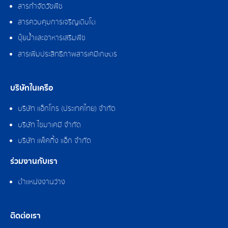
สารกำจัดวัชพืช
สารควบคุมการเจริญเติบโต
ปุ๋ยน้ำและอาหารเสริมพืช
สารเพิ่มประสิทธิภาพสารเคมีเกษตร
บริษัทในเครือ
บริษัท แอ็กโกร (ประเทศไทย) จำกัด
บริษัท ไซมาเคมี จำกัด
บริษัท แพ็คกิ้ง แอ็ก จำกัด
ร่วมงานกับเรา
ตำแหน่งงานว่าง
ติดต่อเรา