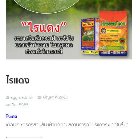
ไรแดง
aggroadmin
ปัญหาศัตรูพืช
ฮิต: 5985
ไรแดง
เตือน​เกษตรกรสวนส้ม เฝ้าติดตามสถานการณ์​ "ไรแดงระบาดในส้ม"