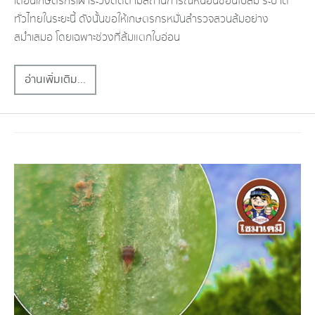
เตือนเกษตรกรเฝ้าระวังติดตามสถานการณ์หนอนชอนใบส้ม​ ระบาด
ทั่วไทยในระยะนี้​ ดังนั้นขอให้เกษตรกรหมั่นสำรวจสวนส้มอย่าง
สม่ำเสมอ​ โดยเฉพาะ​ช่วงที่ส้มแตกใบอ่อน​
อ่านเพิ่มเติม...