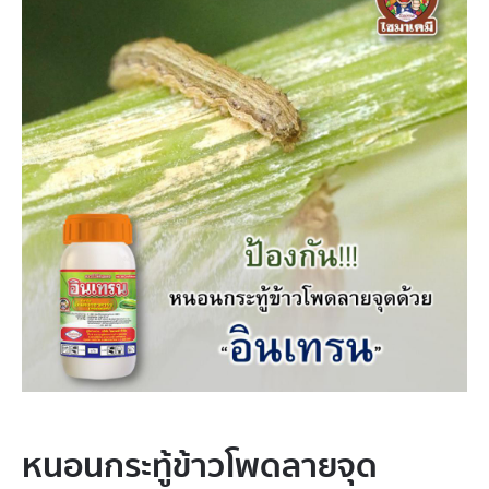
หนอนกระทู้​ข้าวโพด​ลา​ยจุด​