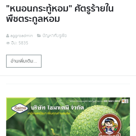
"หนอนกระทู้หอม" ศัตรูร้ายใน
พืชตระกูลหอม
aggroadmin
ปัญหาศัตรูพืช
ฮิต: 5835
อ่านเพิ่มเติม...