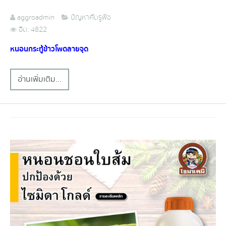
aggroadmin
ปัญหาศัตรูพืช
ฮิต: 4822
หนอนกระทู้​ข้าวโพด​ลา​ยจุด​
อ่านเพิ่มเติม...