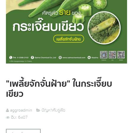
"เพลี้ยจักจั่นฝ้าย" ในกระเจี๊ยบ
เขียว
aggroadmin
ปัญหาศัตรูพืช
ฮิต: 6407