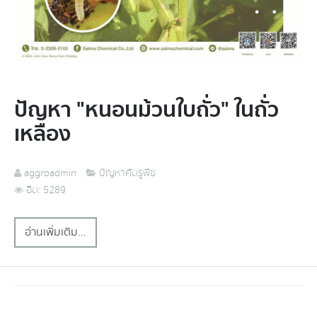
ปัญหา "หนอนม้วนใบถั่ว" ในถั่ว
เหลือง
aggroadmin
ปัญหาศัตรูพืช
ฮิต: 5289
อ่านเพิ่มเติม...