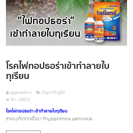
โรคไฟทอปธอร่า​เข้าทำลายใบ
ทุเรียน​
aggroadmin
ปัญหาศัตรูพืช
ฮิต: 10833
โรค​ไฟทอปธอร่า​ เข้าทำลายใบทุเรียน​
สาเหตุ​เกิดจากเชื้อรา​ Phytophthora palmivora)​