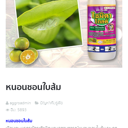
หนอนชอนใบส้ม​
aggroadmin
ปัญหาศัตรูพืช
ฮิต: 5893
หนอนชอนใบส้ม​