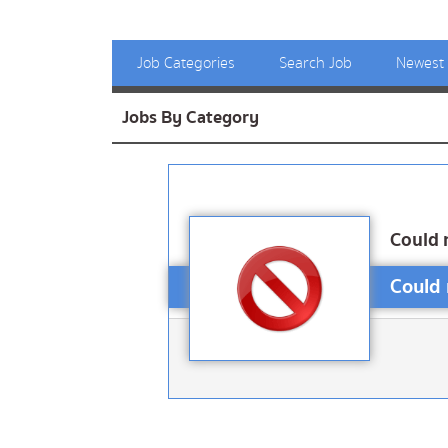
Job Categories
Search Job
Newest
Jobs By Category
Could 
Could 