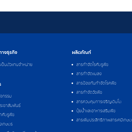
างธุรกิจ
ผลิตภัณฑ์
รเป็นตัวแทนจำหน่าย
สารกำจัดไรศัตรูพืช
สารกำจัดแมลง
สารป้องกันกำจัดโรคพืช
ร
สารกำจัดวัชพืช
กิจกรรม
สารควบคุมการเจริญเติบโต
ระชาสัมพันธ์
ปุ๋ยน้ำและอาหารเสริมพืช
ศัตรูพืช
สารเพิ่มประสิทธิภาพสารเคมีเกษต
งเกษตร