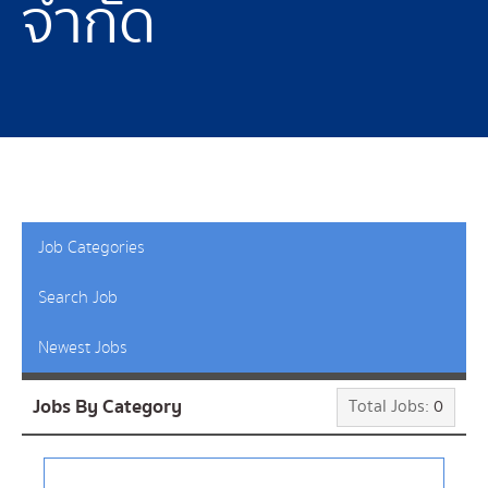
จำกัด
Job Categories
Search Job
Newest Jobs
Jobs By Category
Total Jobs:
0