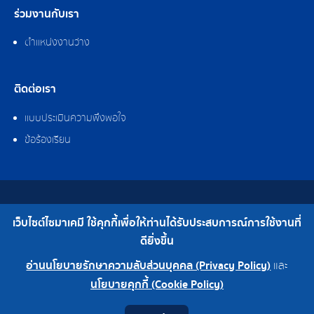
ร่วมงานกับเรา
ตำแหน่งงานว่าง
ติดต่อเรา
แบบประเมินความพึงพอใจ
ข้อร้องเรียน
สงวนลิขสิทธิ์ © 2562 บริษัท ไซมาเคมี จำกัด
เว็บไซต์ไซมาเคมี ใช้คุกกี้เพื่อให้ท่านได้รับประสบการณ์การใช้งานที่
เบอร์โทร : 0-2308-2102 | โทรสาร : 0-2308-2487
ดียิ่งขึ้น
อ่านนโยบายรักษาความลับส่วนบุคคล (Privacy Policy)
และ
สำนักงานใหญ่ 0-2308-2102
โรงงาน 0-2324-0515-6
นโยบายคุกกี้ (Cookie Policy)
Contact
Youtube
LINE
Facebook
Instagram