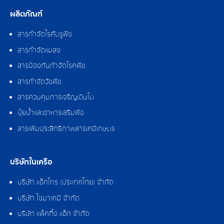
ผลิตภัณฑ์
สารกำจัดไรศัตรูพืช
สารกำจัดแมลง
สารป้องกันกำจัดโรคพืช
สารกำจัดวัชพืช
สารควบคุมการเจริญเติบโต
ปุ๋ยน้ำและอาหารเสริมพืช
สารเพิ่มประสิทธิภาพสารเคมีเกษตร
บริษัทในเครือ
บริษัท แอ็กโกร (ประเทศไทย) จำกัด
บริษัท ไซมาเคมี จำกัด
บริษัท แพ็คกิ้ง แอ็ก จำกัด