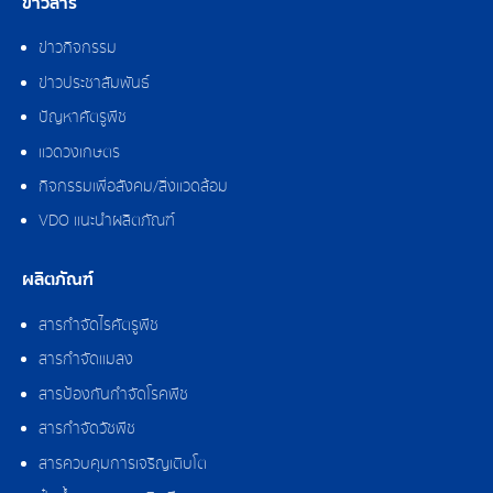
ข่าวสาร
ข่าวกิจกรรม
ข่าวประชาสัมพันธ์
ปัญหาศัตรูพืช
แวดวงเกษตร
กิจกรรมเพื่อสังคม/สิ่งแวดล้อม
VDO แนะนำผลิตภัณฑ์
ผลิตภัณฑ์
สารกำจัดไรศัตรูพืช
สารกำจัดแมลง
สารป้องกันกำจัดโรคพืช
สารกำจัดวัชพืช
สารควบคุมการเจริญเติบโต